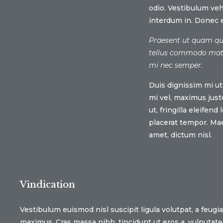
odio. Vestibulum veh
interdum in. Donec 
Praesent ut quam qui
tellus commodo matt
mi nec semper.
Duis dignissim mi ut 
mi vel, maximus just
ut, fringilla eleifen
placerat tempor. Maec
amet, dictum nisl.
Vindication
Vestibulum euismod nisl suscipit ligula volutpat, a feugi
maximus. Cras massa nibh, tincidunt ut eros a, vulputat