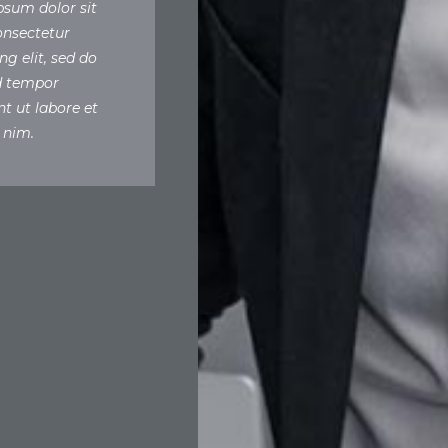
psum dolor sit
onsectetur
ng elit, sed do
 tempor
nt ut labore et
 nim.