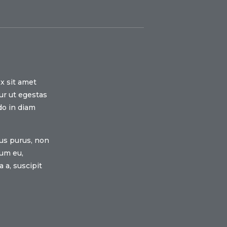
ex sit amet
ur ut egestas
do in diam
ius purus, non
rum eu,
a a, suscipit