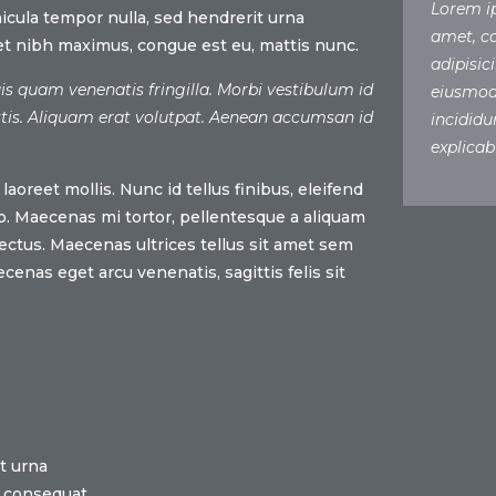
Lorem i
icula tempor nulla, sed hendrerit urna
amet, c
et nibh maximus, congue est eu, mattis nunc.
adipisici
s quam venenatis fringilla. Morbi vestibulum id
eiusmod
is. Aliquam erat volutpat. Aenean accumsan id
incididu
explicab
laoreet mollis. Nunc id tellus finibus, eleifend
o. Maecenas mi tortor, pellentesque a aliquam
d lectus. Maecenas ultrices tellus sit amet sem
enas eget arcu venenatis, sagittis felis sit
at urna
e consequat