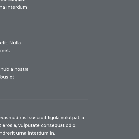
rna interdum
lit. Nulla
amet.
onubia nostra,
ibus et
uismod nisl suscipit ligula volutpat, a
 eros a, vulputate consequat odio.
ndrerit urna interdum in.