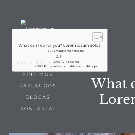
Turinys:
What can I do for you? Lorem ipsum dolot.
Mauris rhoncus orci
i
PAGRINDINIS
Vindication
Ponter estonia qualificare modifile pal
APIE MUS
What c
PASLAUGOS
Lore
BLOGAS
KONTAKTAI